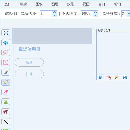
文件
编辑
图像
图层
效果
视图
窗口
帮助
| 笔头大小：
| 不透明度：
| 笔头样式：
粗
铅笔 (P)
历史记录
最近使用项
新建
打开